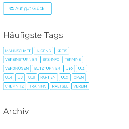
Auf gut Glück!
Häufigste Tags
MANNSCHAFT
JUGEND
KREIS
VEREINSTURNIER
SKS-INFO
TERMINE
VERGNÜGEN
BLITZTURNIER
U10
U12
U14
U8
U18
PARTIEN
U16
OPEN
CHEMNITZ
TRAINING
RAETSEL
VEREIN
Archiv