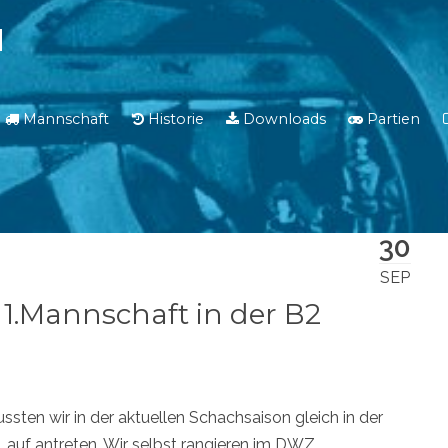
N
Mannschaft
Historie
Downloads
Partien
30
SEP
1.Mannschaft in der B2
sten wir in der aktuellen Schachsaison gleich in der
auf antreten. Wir selbst rangieren im DWZ