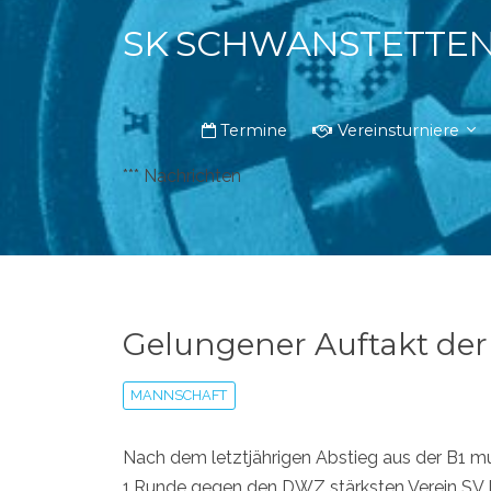
SK SCHWANSTETTE
Termine
Vereinsturniere
*** Nachrichten
Gelungener Auftakt der 
MANNSCHAFT
Nach dem letztjährigen Abstieg aus der B1 mus
1.Runde gegen den DWZ stärksten Verein SV L