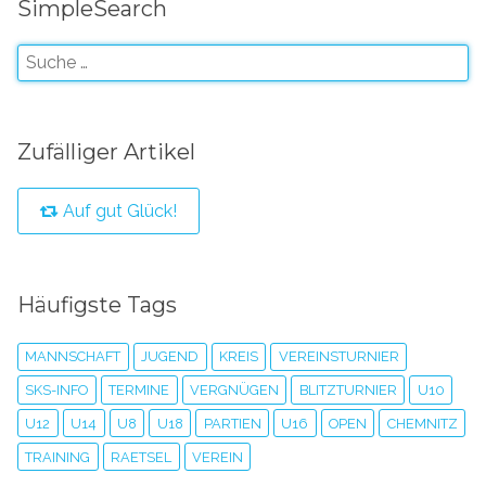
SimpleSearch
Zufälliger Artikel
Auf gut Glück!
Häufigste Tags
MANNSCHAFT
JUGEND
KREIS
VEREINSTURNIER
SKS-INFO
TERMINE
VERGNÜGEN
BLITZTURNIER
U10
U12
U14
U8
U18
PARTIEN
U16
OPEN
CHEMNITZ
TRAINING
RAETSEL
VEREIN