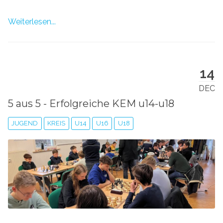
Weiterlesen...
14
DEC
5 aus 5 - Erfolgreiche KEM u14-u18
JUGEND
KREIS
U14
U16
U18