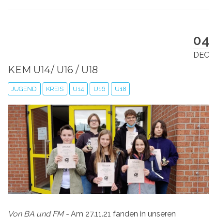
04
DEC
KEM U14/ U16 / U18
JUGEND
KREIS
U14
U16
U18
Von BA und FM -
Am 27.11.21 fanden in unseren