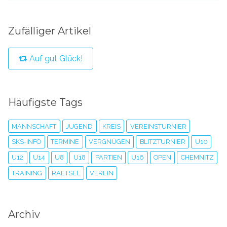
Zufälliger Artikel
Auf gut Glück!
Häufigste Tags
MANNSCHAFT
JUGEND
KREIS
VEREINSTURNIER
SKS-INFO
TERMINE
VERGNÜGEN
BLITZTURNIER
U10
U12
U14
U8
U18
PARTIEN
U16
OPEN
CHEMNITZ
TRAINING
RAETSEL
VEREIN
Archiv