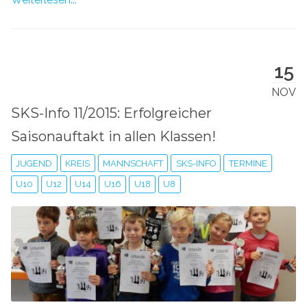
15
NOV
SKS-Info 11/2015: Erfolgreicher
Saisonauftakt in allen Klassen!
JUGEND
KREIS
MANNSCHAFT
SKS-INFO
TERMINE
U10
U12
U14
U16
U18
U8