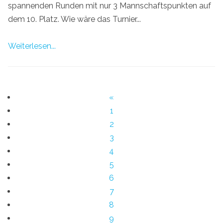
spannenden Runden mit nur 3 Mannschaftspunkten auf
dem 10. Platz. Wie wäre das Turnier...
Weiterlesen...
«
1
2
3
4
5
6
7
8
9