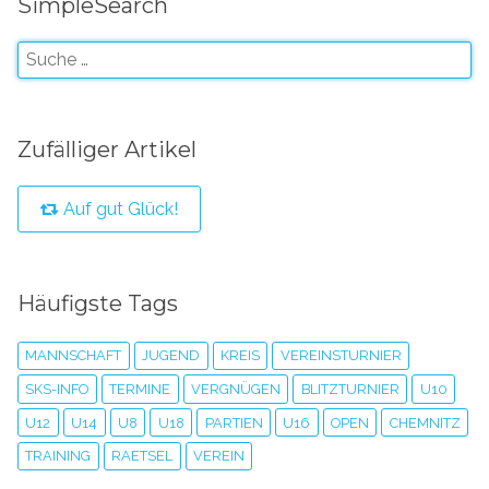
SimpleSearch
Zufälliger Artikel
Auf gut Glück!
Häufigste Tags
MANNSCHAFT
JUGEND
KREIS
VEREINSTURNIER
SKS-INFO
TERMINE
VERGNÜGEN
BLITZTURNIER
U10
U12
U14
U8
U18
PARTIEN
U16
OPEN
CHEMNITZ
TRAINING
RAETSEL
VEREIN