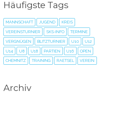
Häufigste Tags
MANNSCHAFT
JUGEND
KREIS
VEREINSTURNIER
SKS-INFO
TERMINE
VERGNÜGEN
BLITZTURNIER
U10
U12
U14
U8
U18
PARTIEN
U16
OPEN
CHEMNITZ
TRAINING
RAETSEL
VEREIN
Archiv