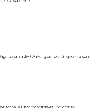
pieler sehr mobil:
 Figuren um aktiv (Wirkung auf den Gegner) zu sein:
ine schnelle Eingriffmöglichkeit und großen