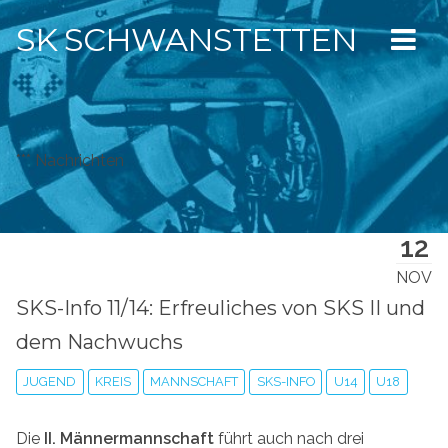
SK SCHWANSTETTEN
*** Nachrichten
12
NOV
SKS-Info 11/14: Erfreuliches von SKS II und
dem Nachwuchs
JUGEND
KREIS
MANNSCHAFT
SKS-INFO
U14
U18
Die
II. Männermannschaft
führt auch nach drei