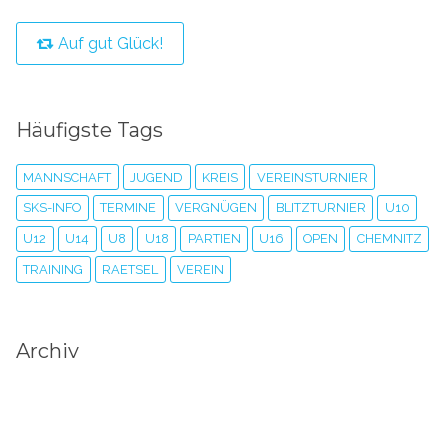
Auf gut Glück!
Häufigste Tags
MANNSCHAFT
JUGEND
KREIS
VEREINSTURNIER
SKS-INFO
TERMINE
VERGNÜGEN
BLITZTURNIER
U10
U12
U14
U8
U18
PARTIEN
U16
OPEN
CHEMNITZ
TRAINING
RAETSEL
VEREIN
Archiv