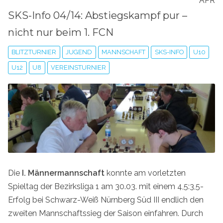
APR
SKS-Info 04/14: Abstiegskampf pur –
nicht nur beim 1. FCN
BLITZTURNIER
JUGEND
MANNSCHAFT
SKS-INFO
U10
U12
U8
VEREINSTURNIER
Die
I. Männermannschaft
konnte am vorletzten
Spieltag der Bezirksliga 1 am 30.03. mit einem 4,5:3,5-
Erfolg bei Schwarz-Weiß Nürnberg Süd III endlich den
zweiten Mannschaftssieg der Saison einfahren. Durch