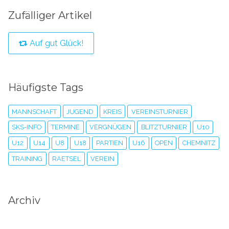
Zufälliger Artikel
Auf gut Glück!
Häufigste Tags
MANNSCHAFT
JUGEND
KREIS
VEREINSTURNIER
SKS-INFO
TERMINE
VERGNÜGEN
BLITZTURNIER
U10
U12
U14
U8
U18
PARTIEN
U16
OPEN
CHEMNITZ
TRAINING
RAETSEL
VEREIN
Archiv