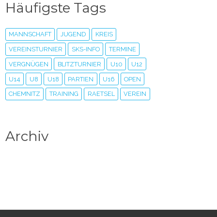
Häufigste Tags
MANNSCHAFT
JUGEND
KREIS
VEREINSTURNIER
SKS-INFO
TERMINE
VERGNÜGEN
BLITZTURNIER
U10
U12
U14
U8
U18
PARTIEN
U16
OPEN
CHEMNITZ
TRAINING
RAETSEL
VEREIN
Archiv